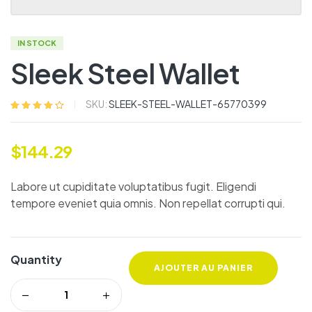
IN STOCK
Sleek Steel Wallet
SKU:
SLEEK-STEEL-WALLET-65770399
Noté
5
4.00
sur 5
basé sur
$
144.29
notations
client
Labore ut cupiditate voluptatibus fugit. Eligendi
tempore eveniet quia omnis. Non repellat corrupti qui.
Quantity
AJOUTER AU PANIER