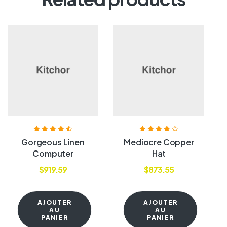
Note
4.60
Note
3.80
Gorgeous Linen
Mediocre Copper
sur 5
sur 5
Computer
Hat
$
919.59
$
873.55
AJOUTER
AJOUTER
AU
AU
PANIER
PANIER