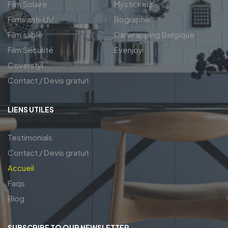
Film Solaire
Mystickers
Films anti-UV
Bographik
Film sablé
Carwrapping Belgique
Film Sécurité
Evenjoy
Coverstyl
Contact / Devis gratuit
LIENS UTILES
Testimonials
Contact / Devis gratuit
Accueil
Faqs
Blog
SUBSCRIBE TO OUR NEWSLETTER