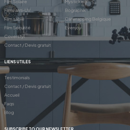
Film Solaire
Mystickers
Films anti-UV
Bographik
Film sablé
Carwrapping Belgique
Film Sécurité
Evenjoy
Coverstyl
Contact / Devis gratuit
LIENS UTILES
Testimonials
Contact / Devis gratuit
Accueil
Faqs
Blog
SUBSCRIBE TO OUR NEWSLETTER