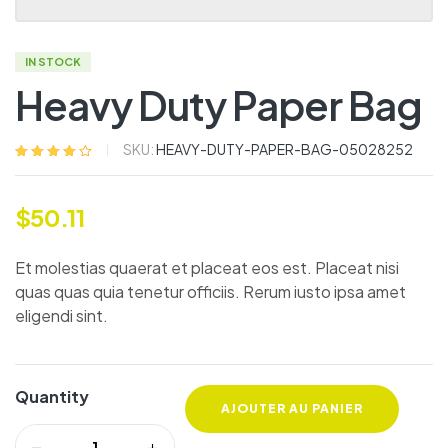
IN STOCK
Heavy Duty Paper Bag
SKU:
HEAVY-DUTY-PAPER-BAG-05028252
Noté
5
4.20
sur 5 basé
sur
$
50.11
notations
client
Et molestias quaerat et placeat eos est. Placeat nisi
quas quas quia tenetur officiis. Rerum iusto ipsa amet
eligendi sint.
Quantity
AJOUTER AU PANIER