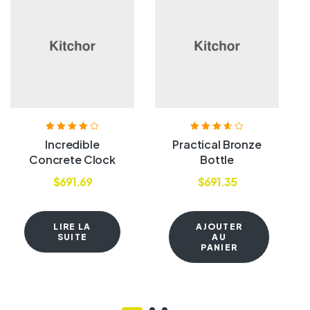
Note
4.00
Note
3.60
Incredible
Practical Bronze
sur 5
sur 5
Concrete Clock
Bottle
$
691.69
$
691.35
LIRE LA
AJOUTER
SUITE
AU
PANIER