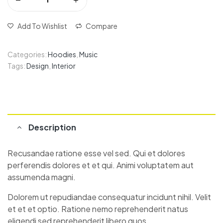
Add To Wishlist
Compare
Categories:
Hoodies
,
Music
Tags:
Design
,
Interior
Description
Recusandae ratione esse vel sed. Qui et dolores
perferendis dolores et et qui. Animi voluptatem aut
assumenda magni.
Dolorem ut repudiandae consequatur incidunt nihil. Velit
et et et optio. Ratione nemo reprehenderit natus
eligendi sed reprehenderit libero quos.