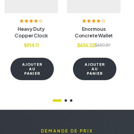
Note
3.80
Note
4.00
Heavy Duty
Enormous
sur 5
sur 5
Copper Clock
Concrete Wallet
$
914.11
$
636.32
$
680.89
AJOUTER
AJOUTER
AU
AU
PANIER
PANIER
DEMANDE DE PRIX