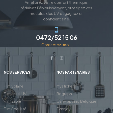
Améliorez votre confort thermique,
réduisez l’éblouissement, protégez vos
meubles des UV et gagnez en
confidentialité
0472/52 15 06
Contactez-moi !
NOS SERVICES
NOS PARTENAIRES
Film Solaire
Mystickers
Films anti-UV
Bographik
Film sablé
Carwrapping Belgique
Film Sécurité
Evenjoy