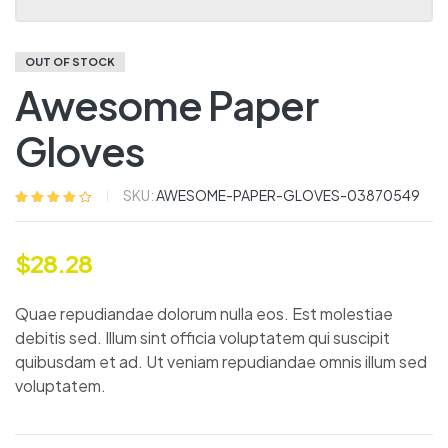
OUT OF STOCK
Awesome Paper
Gloves
SKU:
AWESOME-PAPER-GLOVES-03870549
Noté
5
4.20
sur 5 basé
sur
$
28.28
notations
client
Quae repudiandae dolorum nulla eos. Est molestiae
debitis sed. Illum sint officia voluptatem qui suscipit
quibusdam et ad. Ut veniam repudiandae omnis illum sed
voluptatem.